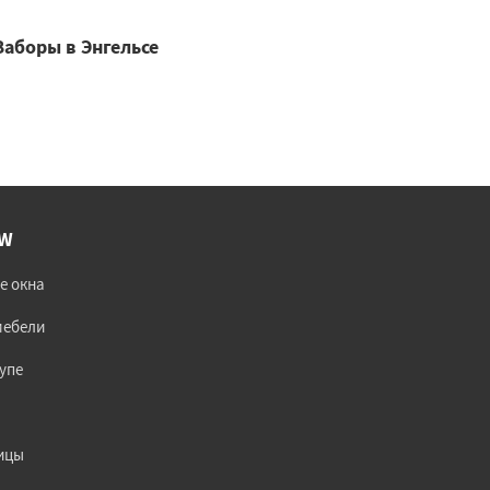
Заборы в Энгельсе
lW
е окна
мебели
упе
ицы