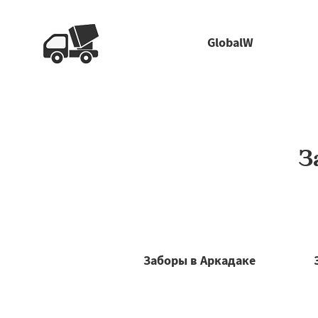
GlobalW
З
Заборы в Аркадаке