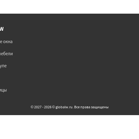
lW
е окна
мебели
упе
ицы
© 2027 - 2026 © globalw.ru. Все права защищены