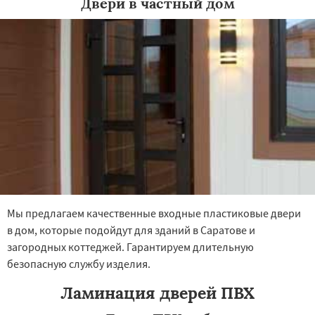
Двери в частный дом
×
×
Работаем по
УЗНАТЬ ПОДРОБНЕЕ
регионам
Хвалынск
Шиханы
Энгельс
Мы предлагаем качественные входные пластиковые двери
Даю согласие на обработку персональных данных
в дом, которые подойдут для зданий в Саратове и
загородных коттеджей. Гарантируем длительную
безопасную службу изделия.
Ламинация дверей ПВХ