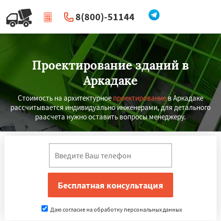
8(800)-51144
|
Перезвоните мне
Проектирование зданий в
Аркадаке
Стоимость на архитектурное
проектирование
в Аркадаке
рассчитывается индивидуально инженерами, для детального
раасчета нужно оставить вопросы менеджеру.
×
×
Работаем по
УЗНАТЬ ПОДРОБНЕЕ
регионам
Даю согласие на обработку персональных данных
Аткарск
Балаково
Балашов
Вольск