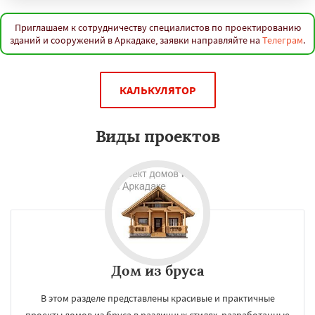
Ершов
Калининск
Красноармейск
Красный Кут
Маркс
Новоузенск
Петровск
Пугачёв
Ртищево
Саратов
Приглашаем к сотрудничеству специалистов по проектированию
зданий и сооружений в Аркадаке, заявки направляйте на
Телеграм
.
Хвалынск
Шиханы
Энгельс
Даю согласие на обработку персональных данных
КАЛЬКУЛЯТОР
Виды проектов
Дом из бруса
В этом разделе представлены красивые и практичные