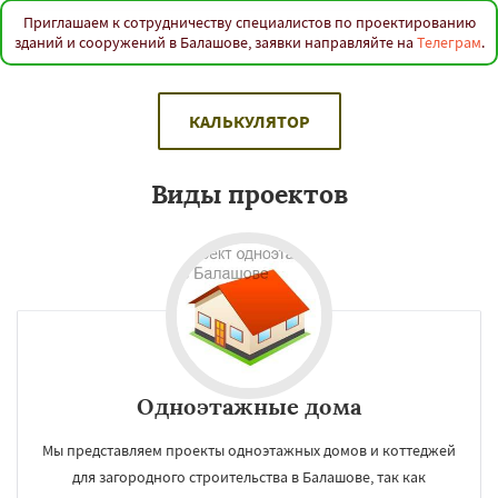
Красноармейск
Красный Кут
Маркс
Новоузенск
Петровск
Пугачёв
Ртищево
Приглашаем к сотрудничеству специалистов по проектированию
зданий и сооружений в Балашове, заявки направляйте на
Телеграм
.
Саратов
Хвалынск
Шиханы
Энгельс
Даю согласие на обработку персональных данных
КАЛЬКУЛЯТОР
Виды проектов
Одноэтажные дома
Мы представляем проекты одноэтажных домов и коттеджей
для загородного строительства в Балашове, так как