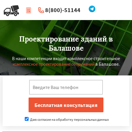
8(800)-51144
|
Перезвоните мне
Проектирование зданий в
Балашове
В наши компетенции входит комплексное строительное
комплексное проектирование сооружений
в Балашове.
×
×
Работаем по
УЗНАТЬ ПОДРОБНЕЕ
регионам
Даю согласие на обработку персональных данных
Вольск
Ершов
Калининск