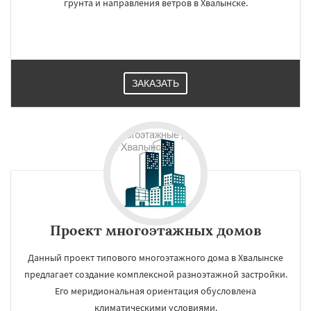
грунта и направления ветров в Хвалынске.
×
×
Работаем по
УЗНАТЬ ПОДРОБНЕЕ
ЗАКАЗАТЬ
регионам
Шиханы
Энгельс
Даю согласие на обработку персональных данных
Проект многоэтажных домов
Данный проект типового многоэтажного дома в Хвалынске
предлагает создание комплексной разноэтажной застройки.
Его меридиональная ориентация обусловлена
климатическими условиями.