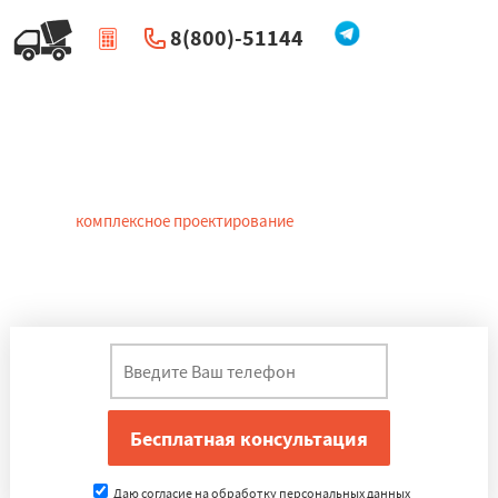
8(800)-51144
|
Перезвоните мне
Проектирование зданий в
Хвалынске
Сегодня
комплексное проектирование
в Хвалынске – это первый
и основной этап строительства зданий и сооружений. Прежде
всего это разработка проектно-сметной документации для
проведения строительно-монтажных работ.
Даю согласие на обработку персональных данных