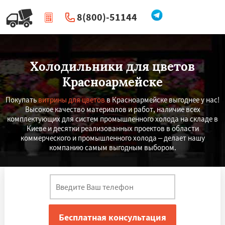
8(800)-51144
|
Перезвоните мне
Холодильники для цветов
Красноармейске
Покупать
витрины для цветов
в Красноармейске выгоднее у нас!
Высокое качество материалов и работ, наличие всех
комплектующих для систем промышленного холода на складе в
Киеве и десятки реализованных проектов в области
коммерческого и промышленного холода – делает нашу
компанию самым выгодным выбором.
×
×
Работаем по
УЗНАТЬ ПОДРОБНЕЕ
регионам
Красный Кут
Маркс
Новоузенск