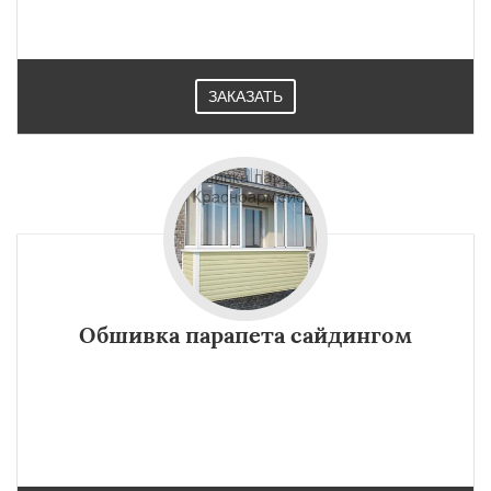
×
×
Работаем по
УЗНАТЬ ПОДРОБНЕЕ
регионам
ЗАКАЗАТЬ
Красный Кут
Маркс
Новоузенск
Петровск
Пугачёв
Ртищево
Саратов
Хвалынск
Шиханы
Энгельс
Даю согласие на обработку персональных данных
Обшивка парапета сайдингом