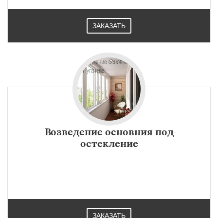
Работаем по
УЗНАТЬ ПОДРОБНЕЕ
регионам
ЗАКАЗАТЬ
Ртищево
Саратов
Хвалынск
Шиханы
Энгельс
Даю согласие на обработку персональных данных
Возведение основния под
остекление
ЗАКАЗАТЬ