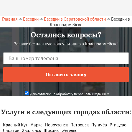
Главная
->
Беседки
->
Беседки в Саратовской области
-> Беседки в
Красноармейске
Остались вопросы?
Закажи бесплатную консультацию в Красноармейске!
Даю согласие на обработку персональных данных
Услуги в следующих городах области:
Красный Кут
Маркс
Новоузенск
Петровск
Пугачёв
Ртищево
Саратов
Хвалынск
Шиханы
Энгельс