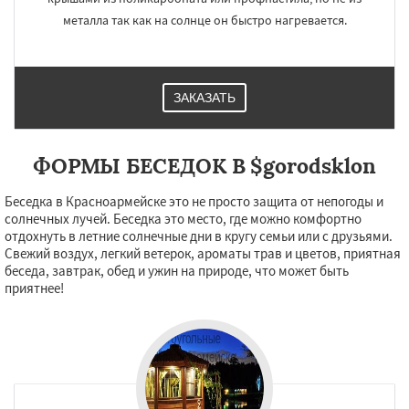
Красный Кут
Маркс
Новоузенск
Петровск
Пугачёв
Ртищево
Саратов
металла так как на солнце он быстро нагревается.
Хвалынск
Шиханы
Энгельс
Даю согласие на обработку персональных данных
ЗАКАЗАТЬ
ФОРМЫ БЕСЕДОК В $gorodsklon
Беседка в Красноармейске это не просто защита от непогоды и
солнечных лучей. Беседка это место, где можно комфортно
отдохнуть в летние солнечные дни в кругу семьи или с друзьями.
Свежий воздух, легкий ветерок, ароматы трав и цветов, приятная
беседа, завтрак, обед и ужин на природе, что может быть
приятнее!