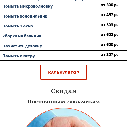
от
300
р.
Помыть микроволновку
от
457
р.
Помыть холодильник
от
303
р.
Помыть 1 окно
от
602
р.
Уборка на балконе
от
600
р.
Почистить духовку
от
307
р.
Помыть люстру
КАЛЬКУЛЯТОР
Скидки
Постоянным заказчикам