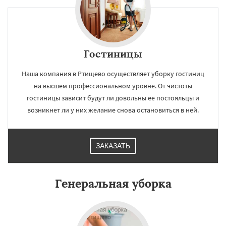
×
×
Гостиницы
Работаем по
УЗНАТЬ ПОДРОБНЕЕ
Наша компания в Ртищево осуществляет уборку гостиниц
регионам
на высшем профессиональном уровне. От чистоты
гостиницы зависит будут ли довольны ее постояльцы и
Саратов
Хвалынск
Шиханы
Энгельс
возникнет ли у них желание снова остановиться в ней.
ЗАКАЗАТЬ
Даю согласие на обработку персональных данных
Генеральная уборка