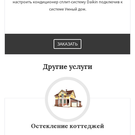
Работаем по
УЗНАТЬ ПОДРОБНЕЕ
настроить кондиционер сплит-систему Daikin подключив к
системе Умный дом.
регионам
Саратов
Хвалынск
Шиханы
Энгельс
ЗАКАЗАТЬ
Даю согласие на обработку персональных данных
Другие услуги
Остекление коттеджей