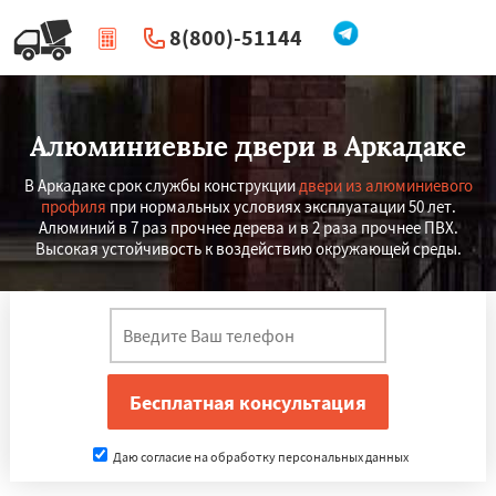
8(800)-51144
|
Перезвоните мне
Алюминиевые двери в Аркадаке
В Аркадаке срок службы конструкции
двери из алюминиевого
профиля
при нормальных условиях эксплуатации 50 лет.
Алюминий в 7 раз прочнее дерева и в 2 раза прочнее ПВХ.
Высокая устойчивость к воздействию окружающей среды.
×
×
Работаем по
УЗНАТЬ ПОДРОБНЕЕ
регионам
Даю согласие на обработку персональных данных
Аткарск
Балаково
Балашов
Вольск