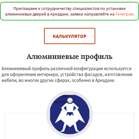
Ершов
Калининск
Красноармейск
Красный Кут
Маркс
Новоузенск
Приглашаем к сотрудничеству специалистов по установке
Петровск
Пугачёв
Ртищево
Саратов
алюминиевых дверей в Аркадаке, заявки направляйте на
Телеграм
.
Хвалынск
Шиханы
Энгельс
Даю согласие на обработку персональных данных
КАЛЬКУЛЯТОР
Алюминиевые профиль
Алюминиевый профиль различной конфигурации используется
для оформления интерьера, устройства фасадов, изготовления
мебели, во многих других сферах, особенно в Аркадаке.